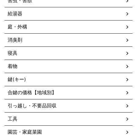
害虫・害獣
給湯器
庭・外構
消臭剤
寝具
着物
鍵(キー)
合鍵の価格【地域別】
引っ越し・不要品回収
工具
園芸・家庭菜園