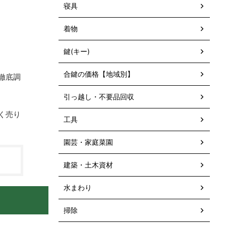
寝具
着物
鍵(キー)
合鍵の価格【地域別】
徹底調
引っ越し・不要品回収
く売り
工具
園芸・家庭菜園
建築・土木資材
水まわり
掃除