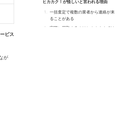
ヒカカク！が怪しいと言われる理由
一括査定で複数の業者から連絡が来
ることがある
実際に買取するのはヒカカク！では
サービス
なく提携業者
査定額に大きな差が出ることがある
口コミの掲載基準に疑問を持つ声も
なが
ある
ヒカカク！を利用するメリット
最大20社の査定額を比較できる
相場を把握して高く売れる
完全無料で利用できる
幅広いジャンルに対応している
ヒカカク！を利用するデメリット
複数の業者から連絡が来ることがあ