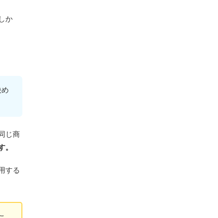
る
業者によって対応品質に差がある
しか
査定額と実際の買取額が異なる場合
がある
ヒカカク！がおすすめな人
少しでも高く売りたい人
決め
相場を比較してから売りたい人
業者を自分で探すのが面倒な人
ヒカカク！をおすすめしない人
同じ商
1社だけで手早く売りたい人
す。
電話やメールの連絡を避けたい人
用する
ヒカカク！はしつこい？電話連絡の実態
電話連絡が多いと感じるケース
電話連絡を減らす方法
こ