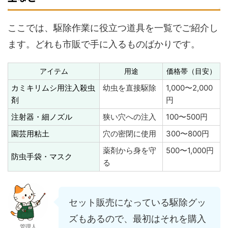
ここでは、駆除作業に役立つ道具を一覧でご紹介し
ます。どれも市販で手に入るものばかりです。
アイテム
用途
価格帯（目安）
カミキリムシ用注入殺虫
幼虫を直接駆除
1,000〜2,000
剤
円
注射器・細ノズル
狭い穴への注入
100〜500円
園芸用粘土
穴の密閉に使用
300〜800円
薬剤から身を守
500〜1,000円
防虫手袋・マスク
る
セット販売になっている駆除グッ
ズもあるので、最初はそれを購入
管理人