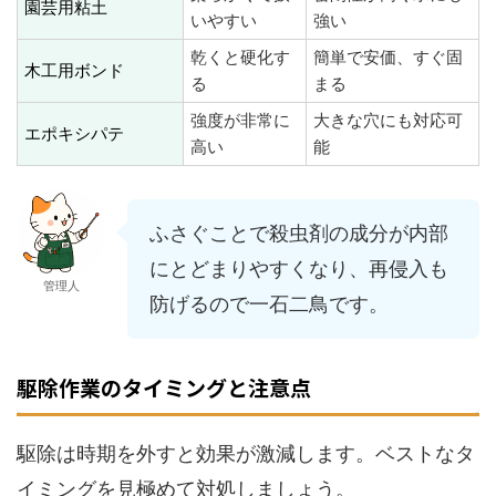
園芸用粘土
いやすい
強い
乾くと硬化す
簡単で安価、すぐ固
木工用ボンド
る
まる
強度が非常に
大きな穴にも対応可
エポキシパテ
高い
能
ふさぐことで殺虫剤の成分が内部
にとどまりやすくなり、再侵入も
管理人
防げるので一石二鳥です。
駆除作業のタイミングと注意点
駆除は時期を外すと効果が激減します。ベストなタ
イミングを見極めて対処しましょう。