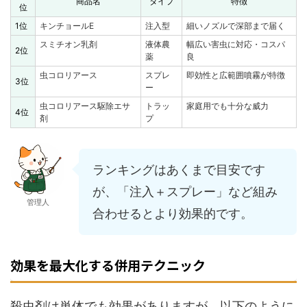
商品名
タイプ
特徴
位
1位
キンチョールE
注入型
細いノズルで深部まで届く
スミチオン乳剤
液体農
幅広い害虫に対応・コスパ
2位
薬
良
虫コロリアース
スプレ
即効性と広範囲噴霧が特徴
3位
ー
虫コロリアース駆除エサ
トラッ
家庭用でも十分な威力
4位
剤
プ
ランキングはあくまで目安です
が、「注入＋スプレー」など組み
管理人
合わせるとより効果的です。
効果を最大化する併用テクニック
殺虫剤は単体でも効果がありますが、以下のように