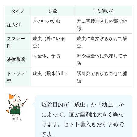
タイプ
対象
主な使い方
木の中の幼虫
穴に直接注入し内部で駆
注入剤
除
スプレー
成虫（外にいる
成虫に直接吹きかけて殺
剤
虫）
虫
木全体、予防
幹や枝全体に散布して予
液体農薬
防
トラップ
成虫（飛来防止）
誘引剤でおびき寄せて捕
型
獲
駆除目的が「成虫」か「幼虫」か
によって、選ぶ薬剤は大きく異な
管理人
ります。セット購入もおすすめで
すよ。