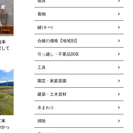
寝具
着物
鍵(キー)
合鍵の価格【地域別】
は本
査して
引っ越し・不要品回収
工具
園芸・家庭菜園
建築・土木資材
水まわり
掃除
て本
分かっ