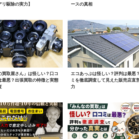
アリ駆除の実力】
ースの真相
の買取屋さん」は怪しい？口コ
エコあっぷは怪しい？評判は最悪
は最悪？出張買取の特徴と実態
ミを徹底調査して見えた販売店直
査
力