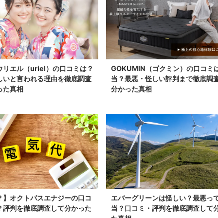
リエル（uriel）の口コミは？
GOKUMIN（ゴクミン）の口コミ
しいと言われる理由を徹底調査
当？最悪・怪しい評判まで徹底調
った真相
分かった真相
？】オクトパスエナジーの口コ
エバーグリーンは怪しい？最悪っ
？評判を徹底調査して分かった
当？口コミ・評判を徹底調査して