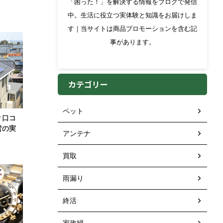
「困った！」を解決する情報をブログで発信
中。生活に役立つ実体験と知識をお届けしま
す｜当サイトは商品プロモーションを含む記
事があります。
カテゴリー
ペット
？口コ
営の実
アンテナ
買取
雨漏り
終活
家政婦