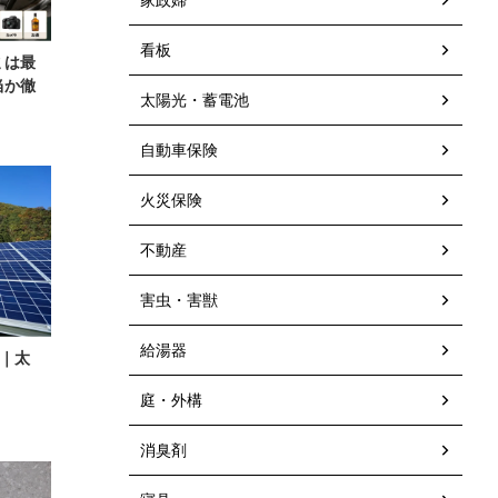
看板
ミは最
当か徹
太陽光・蓄電池
自動車保険
火災保険
不動産
害虫・害獣
給湯器
査｜太
庭・外構
消臭剤