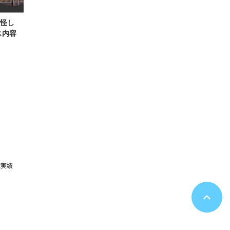
は怪し
ス内容
載実績