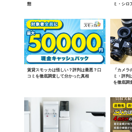
態
ミ・シロ
賃貸スモッカは怪しい？評判は最悪？口
「カメラ
コミを徹底調査して分かった真相
ミ・評判
を徹底調